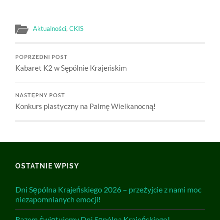
Aktualności
,
CKIS
POPRZEDNI POST
Kabaret K2 w Sępólnie Krajeńskim
NASTĘPNY POST
Konkurs plastyczny na Palmę Wielkanocną!
OSTATNIE WPISY
Dni Sępólna Krajeńskiego 2026 – przeżyjcie z nami moc
niezapomnianych emocji!
Razem świętujemy Dni Sępólna Krajeńskiego!