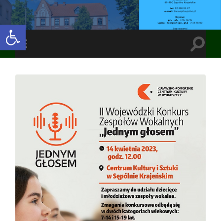
Open toolbar
Toggle
Toggle
search
mobile
field
menu