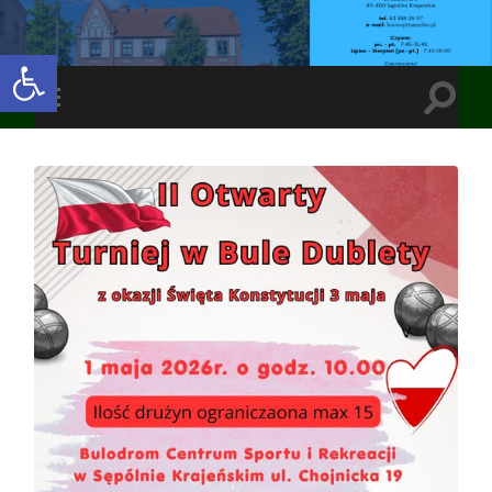
Open toolbar
Toggle
Toggle
search
mobile
field
menu