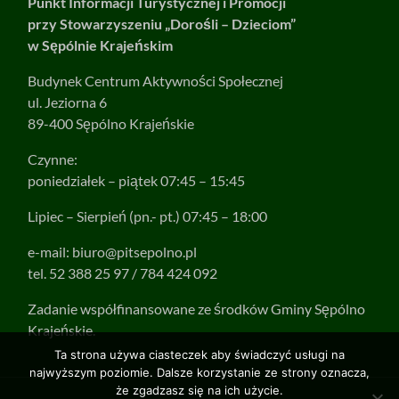
Punkt Informacji Turystycznej i Promocji
przy Stowarzyszeniu „Dorośli – Dzieciom”
w Sępólnie Krajeńskim
Budynek Centrum Aktywności Społecznej
ul. Jeziorna 6
89-400 Sępólno Krajeńskie
Czynne:
poniedziałek – piątek 07:45 – 15:45
Lipiec – Sierpień (pn.- pt.) 07:45 – 18:00
e-mail:
biuro@pitsepolno.pl
tel. 52 388 25 97 / 784 424 092
Zadanie współfinansowane ze środków Gminy Sępólno
Krajeńskie.
Ta strona używa ciasteczek aby świadczyć usługi na
najwyższym poziomie. Dalsze korzystanie ze strony oznacza,
że zgadzasz się na ich użycie.