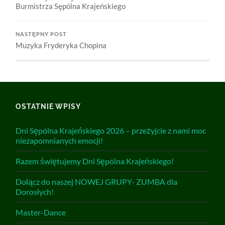
Burmistrza Sępólna Krajeńskiego
NASTĘPNY POST
Muzyka Fryderyka Chopina
OSTATNIE WPISY
Dni Sępólna Krajeńskiego 2026 – przeżyjcie z nami moc
niezapomnianych emocji!
Razem świętujemy Dni Sępólna Krajeńskiego!
Dołącz do naszej NOWEJ GRUPY- ZUMBA dla
Dorosłych!
Master-Dance