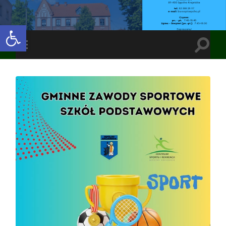
Open toolbar
Toggle
Toggle
search
mobile
field
menu