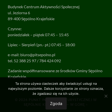
Budynek Centrum Aktywności Społecznej
ul. Jeziorna 6
89-400 Sępólno Krajeńskie
Czynne:
poniedziałek – piątek 07:45 – 15:45
Lipiec – Sierpień (pn.- pt.) 07:45 – 18:00
e-mail:
biuro@pitsepolno.pl
tel. 52 388 25 97 / 784 424 092
Zadanie współfinansowane ze środków Gminy Sępólno
Krajeńskie.
Ta strona używa ciasteczek aby świadczyć usługi na
najwyższym poziomie. Dalsze korzystanie ze strony oznacza,
że zgadzasz się na ich użycie.
© 2026
PUNKT INFORMACJI TURYSTYCZNEJ W
Zgoda
SĘPÓLNIE KRAJEŃSKIM
—
W GÓRĘ ↑