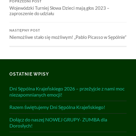
POPRZEDNI POST
Wojewódzki Turniej Słowa Dzieci mają głos 2023 –
zaproszenie do udziału
NASTĘPNY POST
Niemożliwe stało się możliwym! „Pablo Picasso w Sępólnie”
OSTATNIE WPISY
Dni Sępólna Krajeńskiego 2026 – przeżyjcie z nami moc
niezapomnianych emocji!
Razem świętujemy Dni Sępólna Krajeńskiego!
Dołącz do naszej NOWEJ GRUPY- ZUMBA dla
Dorosłych!