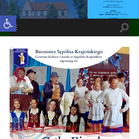
Open toolbar
Toggle
Toggle
search
mobile
field
menu