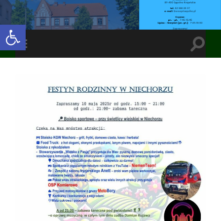
Open toolbar
Toggle
Toggle
search
mobile
field
menu