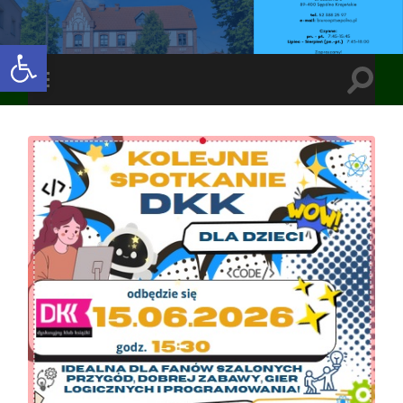
Open toolbar
Toggle
Toggle
search
mobile
field
menu