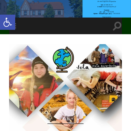
Open toolbar
Toggle
Toggle
search
mobile
field
menu