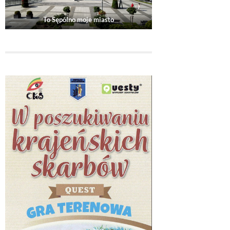
To Sępólno moje miasto