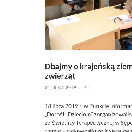
Dbajmy o krajeńską ziem
zwierząt
24 LIPCA 2019
/
PIT
18 lipca 2019 r. w Punkcie Informa
„Dorośli-Dzieciom” zorganizowaliś
ze Świetlicy Terapeutycznej w Sępó
ziemię – ciekawostki ze świata zwie