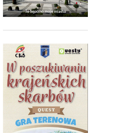
To Sępólno moje miasto