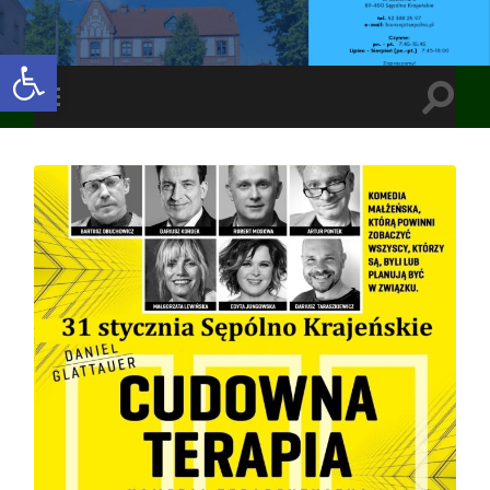
Open toolbar
Toggle
Toggle
search
mobile
field
menu