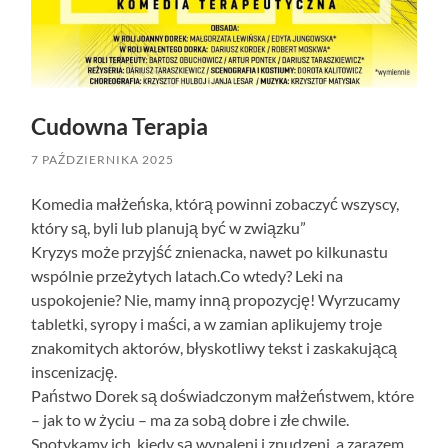
Cudowna Terapia
7 PAŹDZIERNIKA 2025
Komedia małżeńska, którą powinni zobaczyć wszyscy,
który są, byli lub planują być w związku”
Kryzys może przyjść znienacka, nawet po kilkunastu
wspólnie przeżytych latach.Co wtedy? Leki na
uspokojenie? Nie, mamy inną propozycję! Wyrzucamy
tabletki, syropy i maści, a w zamian aplikujemy troje
znakomitych aktorów, błyskotliwy tekst i zaskakującą
inscenizację.
Państwo Dorek są doświadczonym małżeństwem, które
– jak to w życiu – ma za sobą dobre i złe chwile.
Spotykamy ich, kiedy są wypaleni i znudzeni, a zarazem