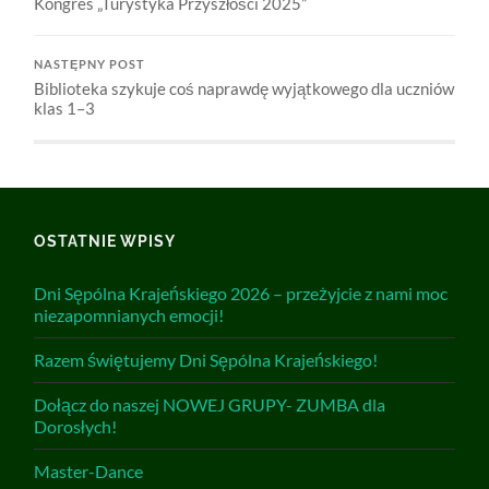
Kongres „Turystyka Przyszłości 2025”
NASTĘPNY POST
Biblioteka szykuje coś naprawdę wyjątkowego dla uczniów
klas 1–3
OSTATNIE WPISY
Dni Sępólna Krajeńskiego 2026 – przeżyjcie z nami moc
niezapomnianych emocji!
Razem świętujemy Dni Sępólna Krajeńskiego!
Dołącz do naszej NOWEJ GRUPY- ZUMBA dla
Dorosłych!
Master-Dance