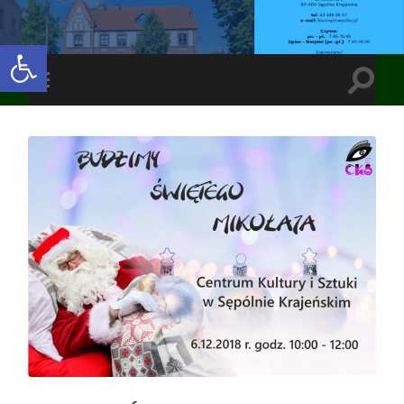
Open toolbar
Toggle
Toggle
search
mobile
field
menu