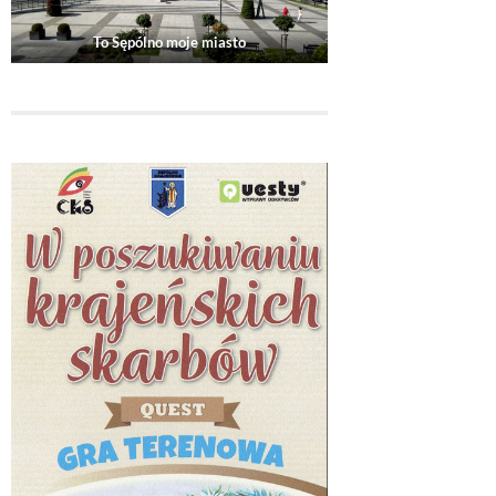
To Sępólno moje miasto