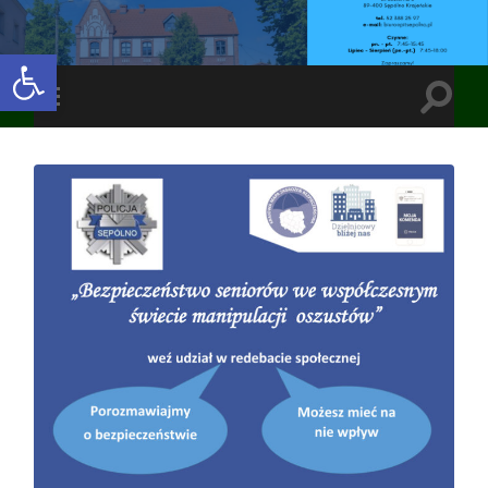
Open toolbar
Toggle
Toggle
search
mobile
field
menu