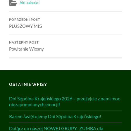
Aktualności
POPRZEDNI POST
PLUSZOWY MIŚ
NASTĘPNY POST
Powitanie Wiosny
OSTATNIE WPISY
Dni Sępólna Krajeńskiego 2026 – przeżyjcie z nami moc
niezapomnianych emocji!
Razem świętujemy Dni Sępólna Krajeńskiego!
Dołącz do naszej NOWEJ GRUPY- ZUMBA dla