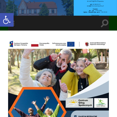
Open toolbar
Toggle
Toggle
search
mobile
field
menu