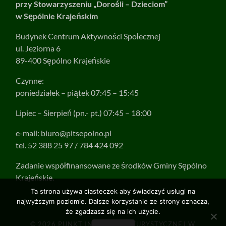
przy Stowarzyszeniu „Dorośli – Dzieciom”
w Sępólnie Krajeńskim
Budynek Centrum Aktywności Społecznej
ul. Jeziorna 6
89-400 Sępólno Krajeńskie
Czynne:
poniedziałek – piątek 07:45 – 15:45
Lipiec – Sierpień (pn.- pt.) 07:45 – 18:00
e-mail:
biuro@pitsepolno.pl
tel. 52 388 25 97 / 784 424 092
Zadanie współfinansowane ze środków Gminy Sępólno
Krajeńskie.
Ta strona używa ciasteczek aby świadczyć usługi na
najwyższym poziomie. Dalsze korzystanie ze strony oznacza,
że zgadzasz się na ich użycie.
© 2026
PUNKT INFORMACJI TURYSTYCZNEJ W