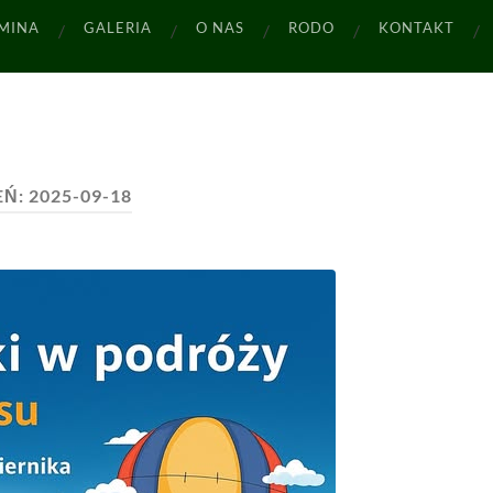
MINA
GALERIA
O NAS
RODO
KONTAKT
EŃ:
2025-09-18