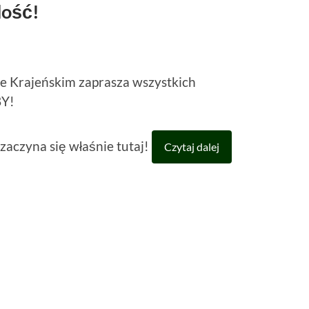
dość!
ie Krajeńskim zaprasza wszystkich
BY!
zaczyna się właśnie tutaj!
Czytaj dalej