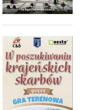
To Sępólno moje miasto