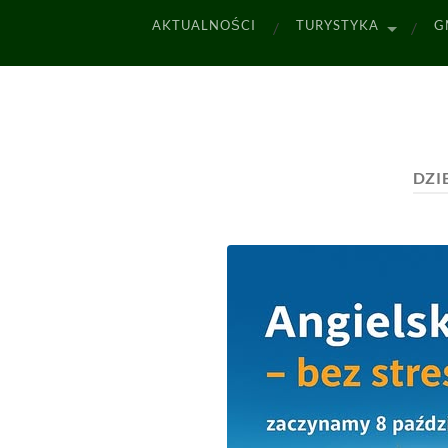
AKTUALNOŚCI
TURYSTYKA
G
DZI