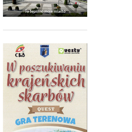
To Sępólno moje miasto