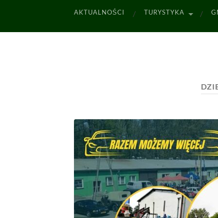
AKTUALNOŚCI
TURYSTYKA
G
DZI