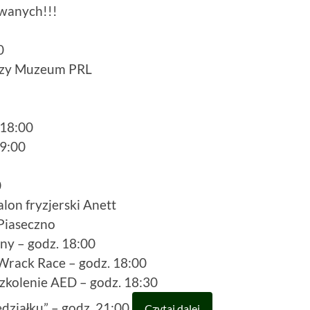
wanych!!!
0
 przy Muzeum PRL
 18:00
9:00
0
lon fryzjerski Anett
Piaseczno
ny – godz. 18:00
rack Race – godz. 18:00
zkolenie AED – godz. 18:30
działku” – godz. 21:00
Czytaj dalej