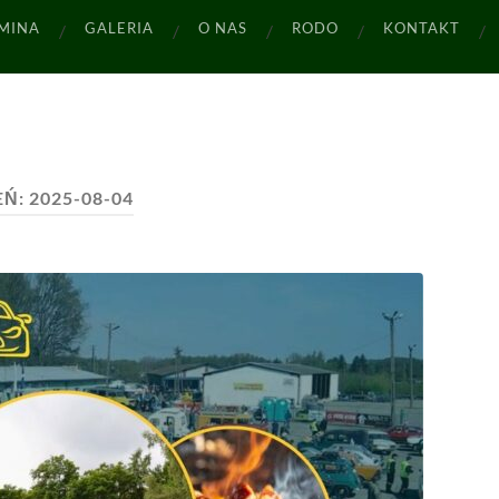
MINA
GALERIA
O NAS
RODO
KONTAKT
EŃ:
2025-08-04