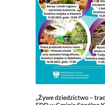
„Żywe dziedzictwo – trad
EDD w Gminie Sępólno K