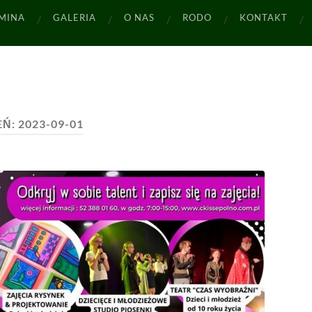
MINA
GALERIA
O NAS
RODO
KONTAKT
EŃ:
2023-09-01