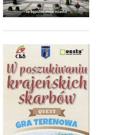
To Sępólno moje miasto