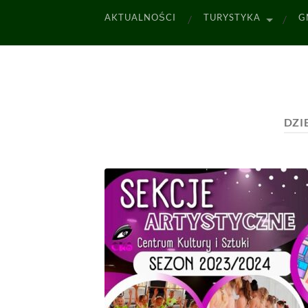
AKTUALNOŚCI
TURYSTYKA
G
DZI