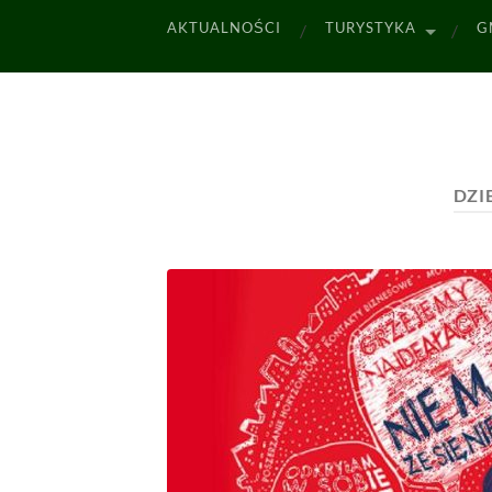
AKTUALNOŚCI
TURYSTYKA
G
DZI