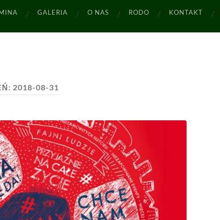
MINA
GALERIA
O NAS
RODO
KONTAKT
EŃ:
2018-08-31