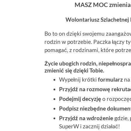
MASZ MOC zmieniać 
Wolontariusz Szlachetnej 
Bo to on dzięki swojemu zaangażow
rodzin w potrzebie. Paczka łączy t
pomagać, z rodzinami, które potrz
Życie ubogich rodzin, niepełnosp
zmienić się dzięki Tobie.
Wypełnij krótki
formularz
na 
Przyjdź na
rozmowę rekruta
Podejmij
decyzję
o rozpoczęc
Podpisz niezbędne dokumen
Przyjdź na
wdrożenie
gdzie,
SuperW i zacznij działać!