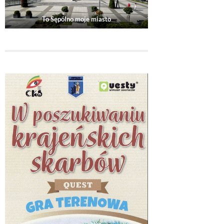
To Sępólno moje miasto