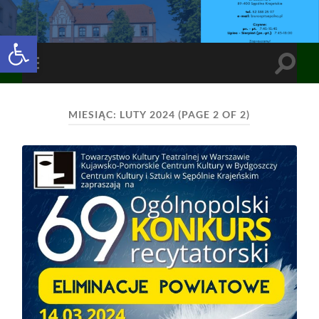
Open toolbar
Toggle
Toggle
search
mobile
field
menu
MIESIĄC:
LUTY 2024
(PAGE 2 OF 2)