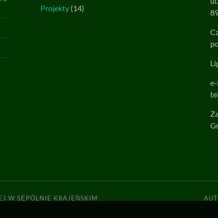
ul
Projekty
(14)
89
Cz
po
Li
e-
te
Za
Gm
EJ W SĘPÓLNIE KRAJEŃSKIM
AU