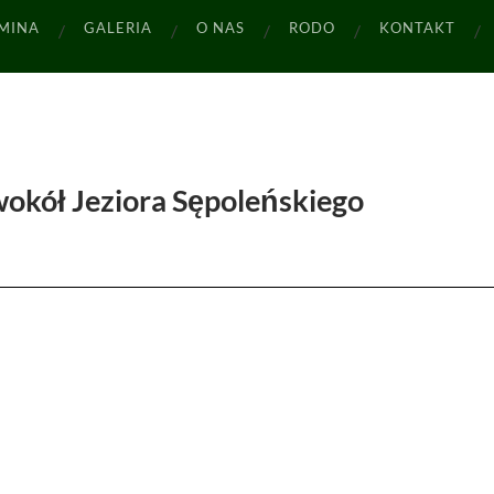
MINA
GALERIA
O NAS
RODO
KONTAKT
okół Jeziora Sępoleńskiego