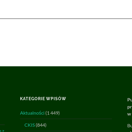
KATEGORIE WPISÓW
Pu
pr
Aktualności
(1 449)
w 
CKIS
(844)
Bu
 z