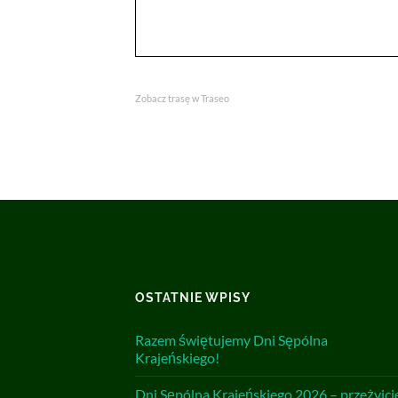
Zobacz trasę w Traseo
OSTATNIE WPISY
Razem świętujemy Dni Sępólna
Krajeńskiego!
Dni Sępólna Krajeńskiego 2026 – przeżyjcie