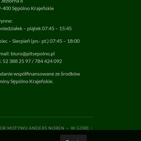
. Jeziorna 6
-400 Sępólno Krajeńskie
ynne:
niedziałek – piątek 07:45 – 15:45
piec – Sierpień (pn.- pt.) 07:45 – 18:00
mail:
biuro@pitsepolno.pl
l. 52 388 25 97 / 784 424 092
danie współfinansowane ze środków
iny Sępólno Krajeńskie.
TOR MOTYWU
ANDERS NOREN
—
W GÓRĘ ↑